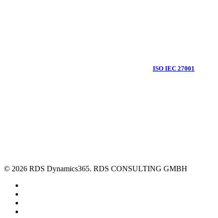
Als IT-Dienstleister gehören für uns Informationssicherheit und Datenschutz, im
Rahmen der Digitalisierung und der digitalen Transformation, zu den
wichtigsten Themen. Daher arbeiten wir bei RDS CONSULTING mit einem
Informationssicherheitsmanagementsystem (ISMS) nach
ISO IEC 27001
.
Ausschließlich zum Zweck der besseren Lesbarkeit wird an wenigen Stellen auf
die geschlechtsspezifische Schreibweise verzichtet. Alle personenbezogenen
Bezeichnungen auf dieser Webseite sind somit natürlich geschlechtsneutral zu
verstehen.
© 2026 RDS Dynamics365. RDS CONSULTING GMBH
linkedin
youtube
phone
email