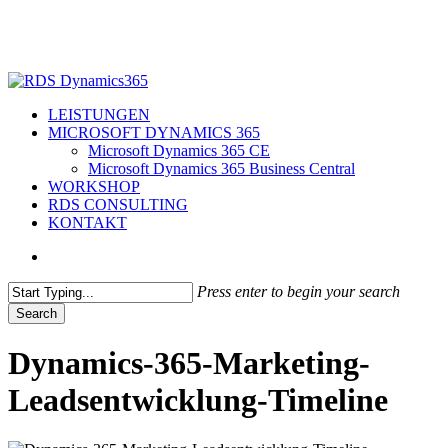
Skip
to
main
content
search
Menu
LEISTUNGEN
MICROSOFT DYNAMICS 365
Microsoft Dynamics 365 CE
Microsoft Dynamics 365 Business Central
WORKSHOP
RDS CONSULTING
KONTAKT
search
Press enter to begin your search
Search
Close
Search
Dynamics-365-Marketing-
Leadsentwicklung-Timeline