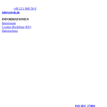
Mörsenbroicher Weg 200
40470 Düsseldorf
Telefon:
+49 211 968 56 0
info(at)rds.de
INFORMATIONEN
Impressum
Cookie Richtline (EU)
Datenschutz
Unser Team besteht aus:
Microsoft Certified Professionals.
Wir haben mehr als 15 Jahre Erfahrung in der CRM-Beratung – wir sind Ihr
Microsoft Dynamics 365 Partner
Als IT-Dienstleister gehören für uns Informationssicherheit und Datenschutz, im
Rahmen der Digitalisierung und der digitalen Transformation, zu den
wichtigsten Themen. Daher arbeiten wir bei RDS CONSULTING mit einem
Informationssicherheitsmanagementsystem (ISMS) nach
ISO IEC 27001
.