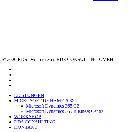
Ausschließlich zum Zweck der besseren Lesbarkeit wird an wenigen Stellen auf
die geschlechtsspezifische Schreibweise verzichtet. Alle personenbezogenen
Bezeichnungen auf dieser Webseite sind somit natürlich geschlechtsneutral zu
verstehen.
© 2026 RDS Dynamics365. RDS CONSULTING GMBH
linkedin
youtube
phone
email
Close
LEISTUNGEN
Menu
MICROSOFT DYNAMICS 365
Microsoft Dynamics 365 CE
Microsoft Dynamics 365 Business Central
WORKSHOP
RDS CONSULTING
KONTAKT