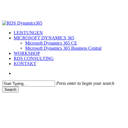
Skip
to
main
content
search
Menu
LEISTUNGEN
MICROSOFT DYNAMICS 365
Microsoft Dynamics 365 CE
Microsoft Dynamics 365 Business Central
WORKSHOP
RDS CONSULTING
KONTAKT
search
Press enter to begin your search
Search
Close
Search