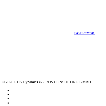
Als IT-Dienstleister gehören für uns Informationssicherheit und Datenschutz, im
Rahmen der Digitalisierung und der digitalen Transformation, zu den
wichtigsten Themen. Daher arbeiten wir bei RDS CONSULTING mit einem
Informationssicherheitsmanagementsystem (ISMS) nach
ISO IEC 27001
.
Ausschließlich zum Zweck der besseren Lesbarkeit wird an wenigen Stellen auf
die geschlechtsspezifische Schreibweise verzichtet. Alle personenbezogenen
Bezeichnungen auf dieser Webseite sind somit natürlich geschlechtsneutral zu
verstehen.
© 2026 RDS Dynamics365. RDS CONSULTING GMBH
linkedin
youtube
phone
email