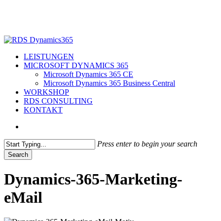
Skip
to
main
content
search
Menu
LEISTUNGEN
MICROSOFT DYNAMICS 365
Microsoft Dynamics 365 CE
Microsoft Dynamics 365 Business Central
WORKSHOP
RDS CONSULTING
KONTAKT
search
Press enter to begin your search
Search
Close
Search
Dynamics-365-Marketing-
eMail