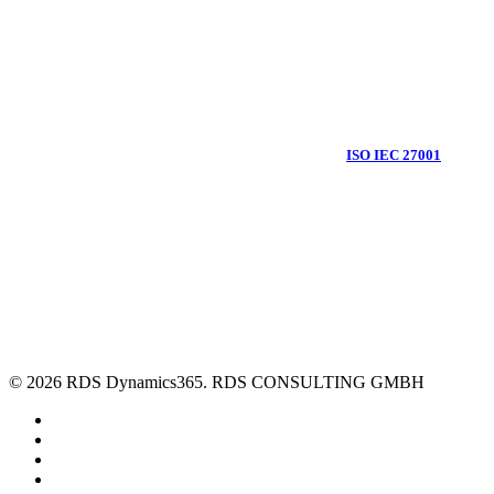
Als IT-Dienstleister gehören für uns Informationssicherheit und Datenschutz, im
Rahmen der Digitalisierung und der digitalen Transformation, zu den
wichtigsten Themen. Daher arbeiten wir bei RDS CONSULTING mit einem
Informationssicherheitsmanagementsystem (ISMS) nach
ISO IEC 27001
.
Ausschließlich zum Zweck der besseren Lesbarkeit wird an wenigen Stellen auf
die geschlechtsspezifische Schreibweise verzichtet. Alle personenbezogenen
Bezeichnungen auf dieser Webseite sind somit natürlich geschlechtsneutral zu
verstehen.
© 2026 RDS Dynamics365. RDS CONSULTING GMBH
linkedin
youtube
phone
email